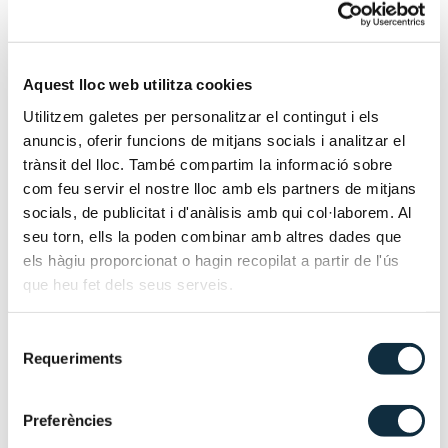
ANDORRA LA VELLA
DICIEMBRE DE 2024
Aquest lloc web utilitza cookies
Utilitzem galetes per personalitzar el contingut i els
anuncis, oferir funcions de mitjans socials i analitzar el
DEBATE SOBRE EL ACUERDO DE
trànsit del lloc. També compartim la informació sobre
ASOCIACIÓN CON LA UNIÓN
com feu servir el nostre lloc amb els partners de mitjans
EUROPEA
socials, de publicitat i d'anàlisis amb qui col·laborem. Al
seu torn, ells la poden combinar amb altres dades que
els hàgiu proporcionat o hagin recopilat a partir de l'ús
que heu fet dels seus serveis.
Selecció
Requeriments
de
consentiment
Preferències