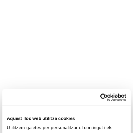
Frente a las incertidumbres que se presentan ante
nosotros, tenemos la certeza de que el futuro, venga
como venga, será siempre mejor si nos aferramos a los
valores que desde nuestros inicios han guiado nuestra
práctica.
Juntos, contigo, seremos más fuertes. Juntos, contigo,
seremos más Mesas Trigo.
Buen gobierno
y visión
estratégica
Aquest lloc web utilitza cookies
Utilitzem galetes per personalitzar el contingut i els
La ley y las normas deontológicas son las pautas de