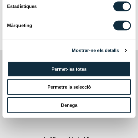
Estadístiques
ANDORRA LA VELLA
DICIEMBRE DE 2024
Màrqueting
Mostrar-ne els detalls
Permet-les totes
Avinguda Meritxell, 75, 3era planta, despatxos 8-10
Permetre la selecció
AD500 Andorra la Vella, Principat d’Andorra
Denega