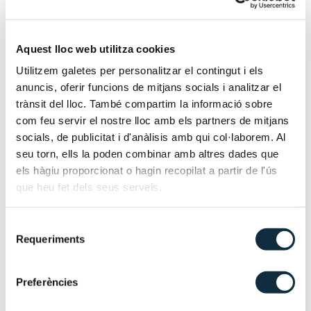
ANDORRA LA VELLA
DICIEMBRE DE 2024
Aquest lloc web utilitza cookies
Utilitzem galetes per personalitzar el contingut i els
DEBATE SOBRE EL ACUERDO DE
anuncis, oferir funcions de mitjans socials i analitzar el
trànsit del lloc. També compartim la informació sobre
ASOCIACIÓN CON LA UNIÓN
com feu servir el nostre lloc amb els partners de mitjans
EUROPEA
socials, de publicitat i d'anàlisis amb qui col·laborem. Al
seu torn, ells la poden combinar amb altres dades que
els hàgiu proporcionat o hagin recopilat a partir de l'ús
que heu fet dels seus serveis.
Selecció
Requeriments
de
consentiment
Preferències