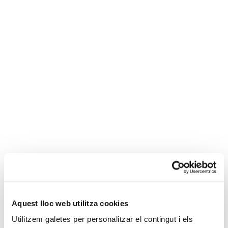
Irene Blanca
García
Asesora sénior
Aquest lloc web utilitza cookies
Descripción y experiencia
Utilitzem galetes per personalitzar el contingut i els