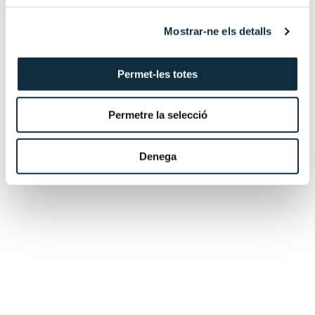
estados financieros, la consolidación de balances y la
gestión de impuestos, asegurando el cumplimiento con
Mostrar-ne els detalls
las normativas nacionales e internacionales.
También asesora a particulares en materia contable,
Permet-les totes
planificación financiera y gestión patrimonial.
Permetre la selecció
Educación
Denega
Idiomas