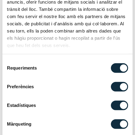
anuncis, oferir funcions de mitjans socials i analitzar el
trànsit del lloc. També compartim la informació sobre
Irene forma parte del equipo financiero de Mesas Trigo.
com feu servir el nostre lloc amb els partners de mitjans
socials, de publicitat i d'anàlisis amb qui col·laborem. Al
Está especializada en la gestión integral de la
seu torn, ells la poden combinar amb altres dades que
contabilidad de empresas, tanto a nivel nacional como
els hàgiu proporcionat o hagin recopilat a partir de l'ús
internacional. Se centra en ofrecer soluciones contables
que heu fet dels seus serveis.
eficientes y adaptadas a las necesidades específicas de
cada cliente, con el objetivo de optimizar la gestión
Selecció
financiera y cumplir con las normativas contables
Requeriments
de
vigentes.
consentiment
Asesora a empresas de diferentes sectores, ayudándolas
Preferències
a llevar un control riguroso de sus operaciones
financieras, elaborando informes contables detallados y
Estadístiques
proporcionando asesoramiento continuo sobre las
mejores prácticas en materia de contabilidad y auditoría.
Màrqueting
Su experiencia incluye la preparación y presentación de