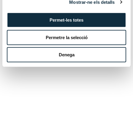
Mostrar-ne els detalls
operaciones diarias y apoyando al equipo para cumplir
con las obligaciones de los clientes.
Permet-les totes
Educación
Permetre la selecció
Denega
Idiomas
Avinguda Meritxell, 75, 3era planta, despatxos 8-10