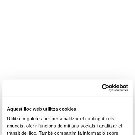
Eva Seixas
Asesora sénior
Aquest lloc web utilitza cookies
Descripción y experiencia
Utilitzem galetes per personalitzar el contingut i els
anuncis, oferir funcions de mitjans socials i analitzar el
Eva forma parte del equipo financiero de Mesas Trigo.
trànsit del lloc. També compartim la informació sobre