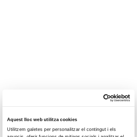
Carolina Latino
Navarro
Asesora contable
Aquest lloc web utilitza cookies
Utilitzem galetes per personalitzar el contingut i els
Descripción y experiencia
anuncis, oferir funcions de mitjans socials i analitzar el