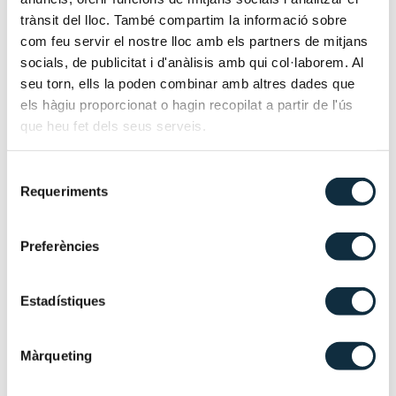
trànsit del lloc. També compartim la informació sobre
Carolina forma parte del equipo financiero de Mesas
com feu servir el nostre lloc amb els partners de mitjans
Trigo.
socials, de publicitat i d'anàlisis amb qui col·laborem. Al
seu torn, ells la poden combinar amb altres dades que
Está especializada en la gestión integral de la
els hàgiu proporcionat o hagin recopilat a partir de l'ús
contabilidad de empresas, tanto a nivel nacional como
que heu fet dels seus serveis.
internacional. Se centra en ofrecer soluciones contables
eficientes y adaptadas a las necesidades específicas de
Selecció
cada cliente, con el objetivo de optimizar la gestión
Requeriments
de
financiera y cumplir con las normativas contables
consentiment
vigentes.
Preferències
Trabaja estrechamente con empresas de diferentes
sectores, ayudándolas a llevar un control riguroso de
Estadístiques
sus operaciones financieras, elaborando informes
contables detallados y proporcionando asesoramiento
Màrqueting
continuo sobre las mejores prácticas en materia de
contabilidad y auditoría.