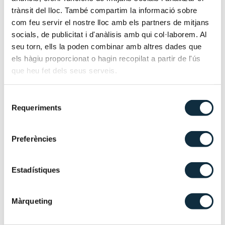
trànsit del lloc. També compartim la informació sobre
Alejandro forma parte del equipo financiero de Mesas
com feu servir el nostre lloc amb els partners de mitjans
Trigo.
socials, de publicitat i d'anàlisis amb qui col·laborem. Al
seu torn, ells la poden combinar amb altres dades que
Está especializado en la gestión integral de la
els hàgiu proporcionat o hagin recopilat a partir de l'ús
contabilidad de empresas, tanto a nivel nacional como
que heu fet dels seus serveis.
internacional. Se centra en ofrecer soluciones contables
eficientes y adaptadas a las necesidades específicas de
Selecció
cada cliente, con el objetivo de optimizar la gestión
Requeriments
de
financiera y cumplir con las normativas contables
consentiment
vigentes.
Preferències
Trabaja estrechamente con empresas de diferentes
sectores, ayudándolas a llevar un control riguroso de
Estadístiques
sus operaciones financieras, elaborando informes
contables detallados y proporcionando asesoramiento
continuo sobre las mejores prácticas en materia de
Màrqueting
contabilidad y auditoría.