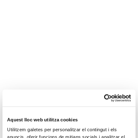
Alejandro
Cartón Valdajos
Asesor contable
Aquest lloc web utilitza cookies
Descripción y experiencia
Utilitzem galetes per personalitzar el contingut i els
anuncis, oferir funcions de mitjans socials i analitzar el