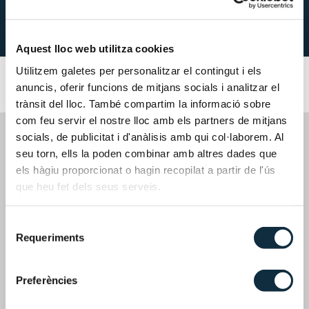
Aquest lloc web utilitza cookies
Utilitzem galetes per personalitzar el contingut i els
anuncis, oferir funcions de mitjans socials i analitzar el
trànsit del lloc. També compartim la informació sobre
com feu servir el nostre lloc amb els partners de mitjans
socials, de publicitat i d'anàlisis amb qui col·laborem. Al
seu torn, ells la poden combinar amb altres dades que
els hàgiu proporcionat o hagin recopilat a partir de l'ús
que heu fet dels seus serveis.
Avinguda Meritxell, 75, 3era planta, despatxos 8-10
AD500 Andorra la Vella, Principat d’Andorra
Selecció
Requeriments
de
consentiment
Preferències