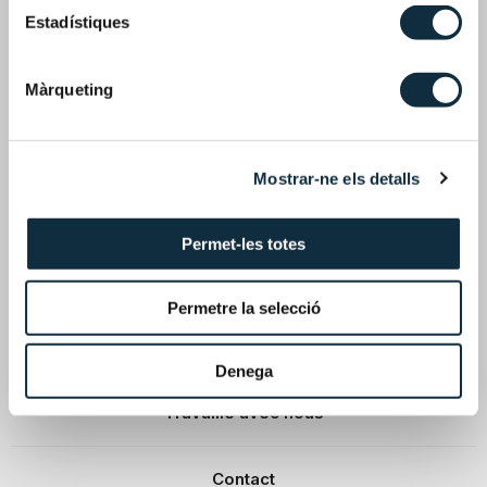
Un cabinet différent
Estadístiques
Domaines et secteurs
Màrqueting
Équipe et talent
Mostrar-ne els detalls
Nous partageons nos connaissances
Permet-les totes
Mesas Trigo Abogados
Permetre la selecció
Nouvelles
Denega
Travaille avec nous
Contact