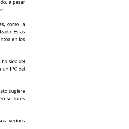
ado, a pesar
es.
es, como la
lzado. Estas
entos en los
 ha sido del
 un IPC del
Esto sugiere
en sectores
sus vecinos