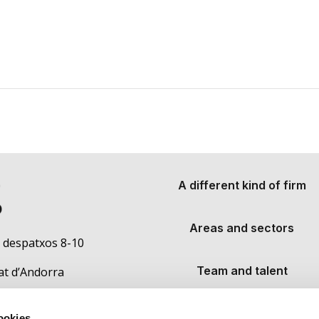
A different kind of firm
Areas and sectors
, despatxos 8-10
Team and talent
at d’Andorra
We share our knowledge
cookies